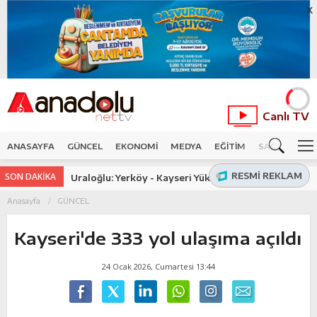
X
Canlı TV
ANASAYFA
GÜNCEL
EKONOMİ
MEDYA
EĞİTİM
SAĞLIK
SP
RESMI REKLAM
SON DAKİKA
Uraloğlu: Yerköy - Kayseri Yüksek Hızlı Tren
Projesi'nde işin yarısını tamamladık
Anasayfa
GÜNCEL
Kayseri'de 333 yol ulaşıma açıldı
24 Ocak 2026, Cumartesi 13:44