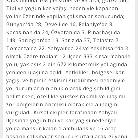
kapsamında 148 personel ve 85 araç görev aldı.
Tipi ve yoğun kar yağışı nedeniyle kapanan
yollar üzerinde yapılan çalışmalar sonucunda;
Bünyan'da 28, Develi'de 16, Felahiye'de 8,
Kocasinan'da 24, Özvatan'da 3, Pınarbaşı'da
148, Sarıoğlan'da 13, Sarız'da 37, Talas'ta 7,
Tomarza'da 22, Yahyalı'da 24 ve Yeşilhisar'da 3
olmak üzere toplam 12 ilçede 333 kırsal mahalle
yolu, yaklaşık 2 bin 672 kilometrelik yol ağında
yeniden ulaşıma açıldı. Yetkililer, bölgesel kar
yağışı ve tipinin etkisini sürdürmesi nedeniyle
yol durumlarının anlık olarak değişebildiğini
belirtirken, özellikle yüksek rakımlı ve ulaşımı
zor bölgelerin öncelikli olarak ele alındığını
vurguladı. Kırsal ekipler tarafından Yahyalı
ilçesinde yoğun tipi ve kar yağışı nedeniyle
yolda mahsur kalan 1 ambulans ve 16 araç
başarılı çalışmalar sonucu kurtarılarak güvenli