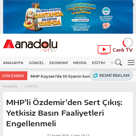
X
Canlı TV
ANASAYFA
GÜNCEL
EKONOMİ
MEDYA
EĞİTİM
SAĞLIK
SP
RESMI REKLAM
SON DAKİKA
MHP Kayseri’de 10 ilçenin kongresi tamamlandı
Anasayfa
GÜNCEL
MHP’li Özdemir’den Sert Çıkış:
Yetkisiz Basın Faaliyetleri
Engellenmeli
12 Aralık 2025, Cuma 14:17