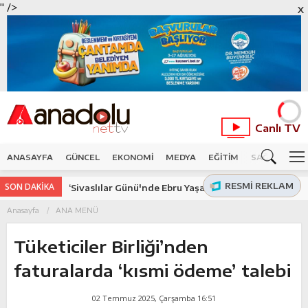
" />
X
Canlı TV
ANASAYFA
GÜNCEL
EKONOMİ
MEDYA
EĞİTİM
SAĞLIK
SP
RESMI REKLAM
SON DAKİKA
‘Sivaslılar Günü'nde Ebru Yaşar rüzgarı
Anasayfa
ANA MENÜ
Tüketiciler Birliği’nden
faturalarda ‘kısmi ödeme’ talebi
02 Temmuz 2025, Çarşamba 16:51