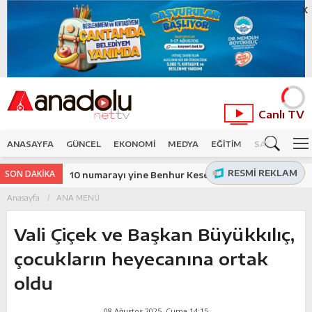
X
Canlı TV
ANASAYFA
GÜNCEL
EKONOMİ
MEDYA
EĞİTİM
SAĞLIK
SP
RESMI REKLAM
SON DAKİKA
10 numarayı yine Benhur Keser giyecek
Anasayfa
ANA MENÜ
Vali Çiçek ve Başkan Büyükkılıç,
çocukların heyecanına ortak
oldu
08 Ağustos 2025, Cuma 14:15