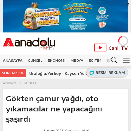
X
Canlı TV
ANASAYFA
GÜNCEL
EKONOMİ
MEDYA
EĞİTİM
SAĞLIK
SP
RESMI REKLAM
SON DAKİKA
Uraloğlu: Yerköy - Kayseri Yüksek Hızlı Tren
Projesi'nde işin yarısını tamamladık
Anasayfa
GÜNCEL
Gökten çamur yağdı, oto
yıkamacılar ne yapacağını
şaşırdı
13 Mayıs 2026, Çarşamba 14:40