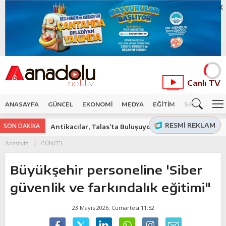
X
Canlı TV
ANASAYFA
GÜNCEL
EKONOMİ
MEDYA
EĞİTİM
SAĞLIK
SP
RESMI REKLAM
SON DAKİKA
Antikacılar, Talas’ta Buluşuyor
Anasayfa
GÜNCEL
Büyükşehir personeline 'Siber
güvenlik ve farkındalık eğitimi"
23 Mayıs 2026, Cumartesi 11:52