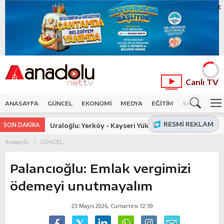
X
Canlı TV
ANASAYFA
GÜNCEL
EKONOMİ
MEDYA
EĞİTİM
SAĞLIK
SP
RESMI REKLAM
SON DAKİKA
Uraloğlu: Yerköy - Kayseri Yüksek Hızlı Tren
Projesi'nde işin yarısını tamamladık
Anasayfa
GÜNCEL
Palancıoğlu: Emlak vergimizi
ödemeyi unutmayalım
23 Mayıs 2026, Cumartesi 12:59