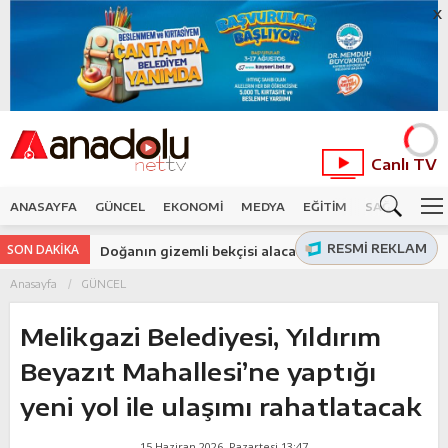
X
Canlı TV
ANASAYFA
GÜNCEL
EKONOMİ
MEDYA
EĞİTİM
SAĞLIK
SP
RESMI REKLAM
SON DAKİKA
Doğanın gizemli bekçisi alaca baykuş Kayseri'de
görüntülendi
Anasayfa
GÜNCEL
Melikgazi Belediyesi, Yıldırım
Beyazıt Mahallesi’ne yaptığı
yeni yol ile ulaşımı rahatlatacak
15 Haziran 2026, Pazartesi 13:47