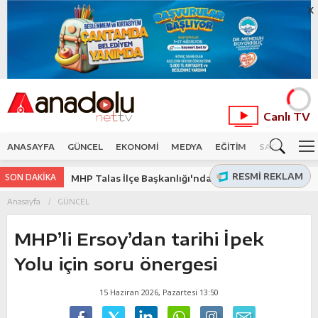
X
Canlı TV
ANASAYFA
GÜNCEL
EKONOMİ
MEDYA
EĞİTİM
SAĞLIK
SP
RESMI REKLAM
SON DAKİKA
MHP Talas İlçe Başkanlığı'nda Kayhan Saraç güven
tazeledi
Anasayfa
GÜNCEL
MHP’li Ersoy’dan tarihi İpek
Yolu için soru önergesi
15 Haziran 2026, Pazartesi 13:50