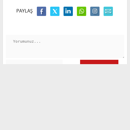
PAYLAŞ
GÖNDER
Başkan Büyükkılıç'tan 8.
Kayserililer Zirvesi'nde birlik,
beraberlik ve dayanışma