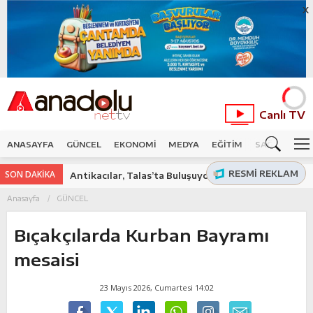
X
Canlı TV
ANASAYFA
GÜNCEL
EKONOMİ
MEDYA
EĞİTİM
SAĞLIK
SP
RESMI REKLAM
SON DAKİKA
Antikacılar, Talas’ta Buluşuyor
Anasayfa
GÜNCEL
Bıçakçılarda Kurban Bayramı
mesaisi
23 Mayıs 2026, Cumartesi 14:02