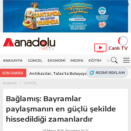
X
Canlı TV
ANASAYFA
GÜNCEL
EKONOMİ
MEDYA
EĞİTİM
SAĞLIK
SP
RESMI REKLAM
SON DAKİKA
Antikacılar, Talas’ta Buluşuyor
Anasayfa
GÜNCEL
Bağlamış: Bayramlar
paylaşmanın en güçlü şekilde
hissedildiği zamanlardır
25 Mayıs 2026, Pazartesi 10:21